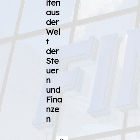
iten
aus
der
Wel
t
der
Ste
uer
n
und
Fina
nze
n